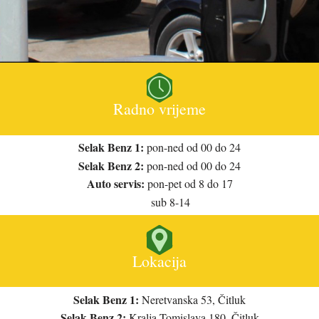

Radno vrijeme
Selak Benz 1:
pon-ned od 00 do 24
Selak Benz 2:
pon-ned od 00 do 24
Auto servis:
pon-pet od 8 do 17
sub 8-14

Lokacija
Selak Benz 1:
Neretvanska 53, Čitluk
Selak Benz 2:
Kralja Tomislava 180, Čitluk