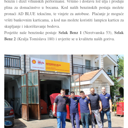
benzin i dizel vrhunskih performansi. Vršimo i dostavu lož ulja i prodaju
plina za domaćinstvo u bocama. Kod naših benzinskih postaja možete
pronaći AD BLUE tekućinu, te vinjete za autobuse. Plaćanje je moguće
vršiti bankovnim karticama, a kod nas možete koristiti lampicu karticu za
skupljanje i iskorištavanje bodova.
Selak Benz 1
Selak
Posjetite naše benzinske postaje
(Neretvanska 53),
Benz 2
(Kralja Tomislava 180) i uvjerite se u kvalitetu naših goriva.