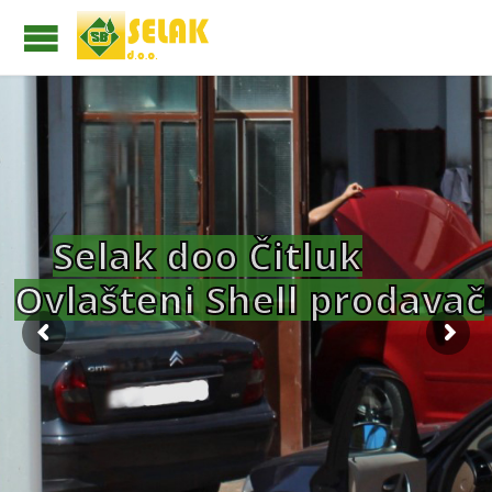
S
e
l
a
k
d
o
o
Č
i
t
l
u
k
O
v
l
a
š
t
e
n
i
S
h
e
l
l
p
r
o
d
a
v
a
č