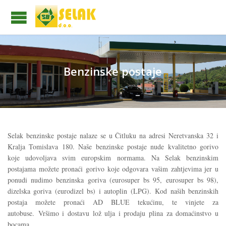
Benzinske postaje
Selak benzinske postaje nalaze se u Čitluku na adresi Neretvanska 32 i
Kralja Tomislava 180. Naše benzinske postaje nude kvalitetno gorivo
koje udovoljava svim europskim normama. Na Selak benzinskim
postajama možete pronaći gorivo koje odgovara vašim zahtjevima jer u
ponudi nudimo benzinska goriva (eurosuper bs 95, eurosuper bs 98),
dizelska goriva (eurodizel bs) i autoplin (LPG). Kod naših benzinskih
postaja možete pronaći AD BLUE tekućinu, te vinjete za
autobuse. Vršimo i dostavu lož ulja i prodaju plina za domaćinstvo u
bocama.